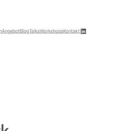
LinkedIn
n
Angebot
Blog
Talks
Workshops
Kontakt
k