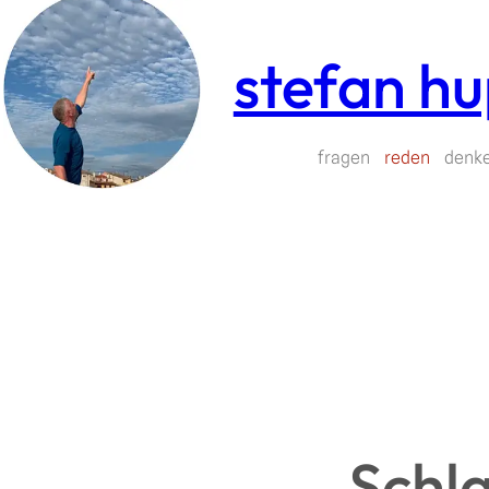
Zum
Inhalt
stefan h
springen
fragen
reden
denk
Schl