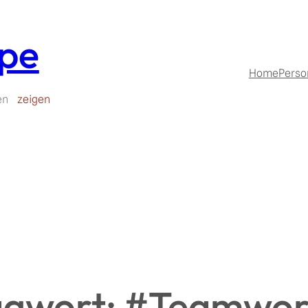
upe
Home
Perso
en
zeigen
agwort:
#Teamwor