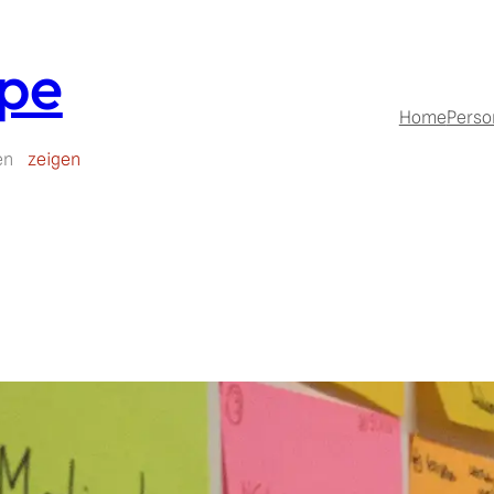
upe
Home
Perso
en
zeigen