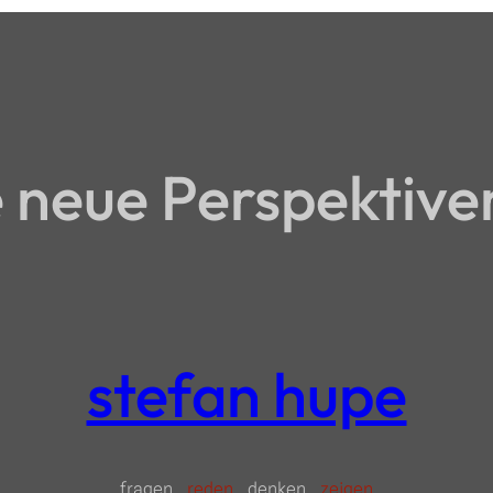
neue Perspektive
stefan hupe
fragen
reden
denken
zeigen