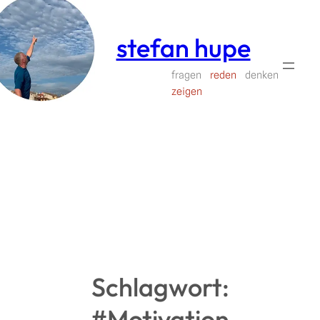
Zum
Inhalt
stefan hupe
springen
fragen
reden
denken
zeigen
Schlagwort:
#Motivation