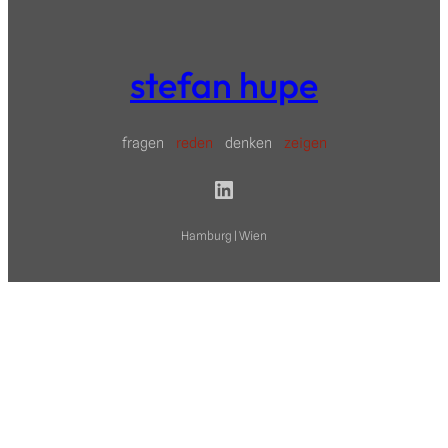
stefan hupe
fragen
reden
denken
zeigen
LinkedIn
Hamburg | Wien