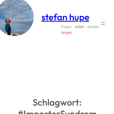
Zum
Inhalt
stefan hupe
springen
fragen
reden
denken
zeigen
Schlagwort:
#ImposterSyndrom