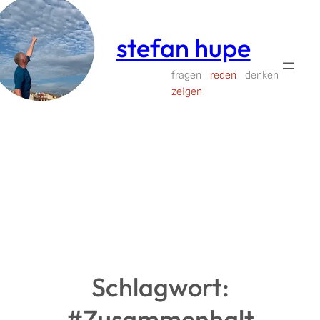
Zum
Inhalt
stefan hupe
springen
fragen
reden
denken
zeigen
Schlagwort:
#Zusammenhalt