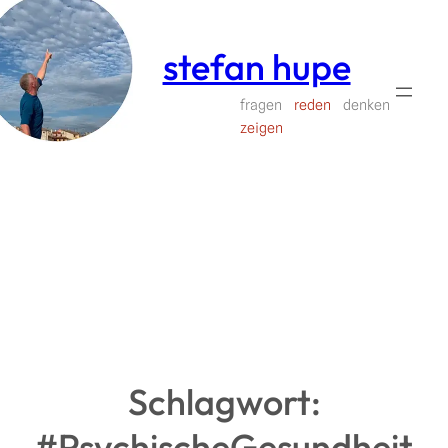
Zum
Inhalt
stefan hupe
springen
fragen
reden
denken
zeigen
Schlagwort:
#PsychischeGesundheit