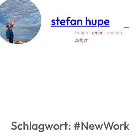
Zum
Inhalt
stefan hupe
springen
fragen
reden
denken
zeigen
Schlagwort:
#NewWork