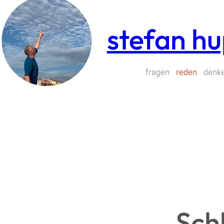
Zum
Inhalt
stefan h
springen
fragen
reden
denk
Sch