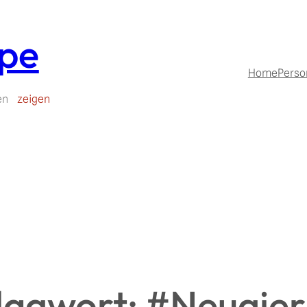
upe
Home
Perso
en
zeigen
lagwort:
#Neugier