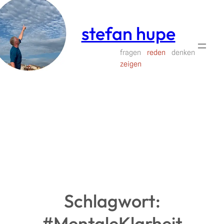
Zum
Inhalt
stefan hupe
springen
fragen
reden
denken
zeigen
Schlagwort:
#MentaleKlarheit