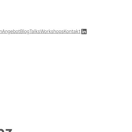
LinkedIn
n
Angebot
Blog
Talks
Workshops
Kontakt
nz