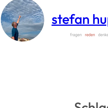
Zum
Inhalt
stefan h
springen
fragen
reden
denk
Schla