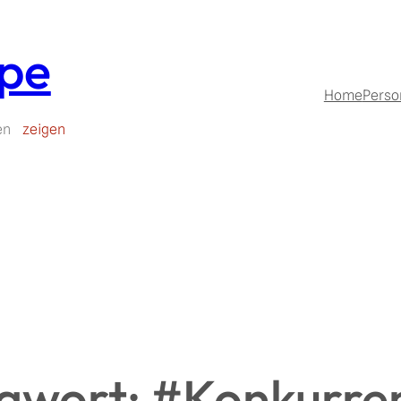
upe
Home
Perso
en
zeigen
gwort:
#Konkurre