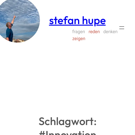
Zum
Inhalt
stefan hupe
springen
fragen
reden
denken
zeigen
Schlagwort:
#Innovation