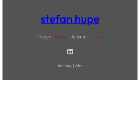
stefan hupe
fragen
reden
denken
zeigen
LinkedIn
Hamburg | Wien