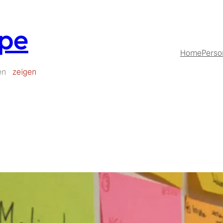
upe
Home
Perso
en
zeigen