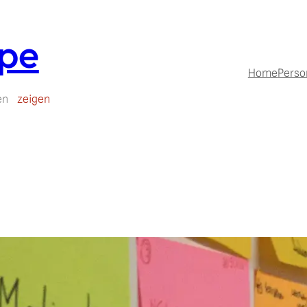
upe
Home
Perso
en
zeigen