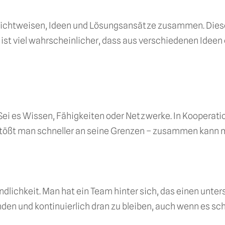
htweisen, Ideen und Lösungsansätze zusammen. Diese Vi
s ist viel wahrscheinlicher, dass aus verschiedenen Idee
 es Wissen, Fähigkeiten oder Netzwerke. In Kooperati
 stößt man schneller an seine Grenzen – zusammen kann 
ichkeit. Man hat ein Team hinter sich, das einen unterst
inden und kontinuierlich dran zu bleiben, auch wenn es sch